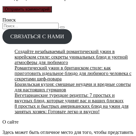
Поиск
Search
for:
СВЯЗАТЬСЯ С НАМИ
Создайте незабываемый романтический ужин в
корейском стиле: секреты уникальных блюд и уютной
атмосферы для любимого
Романтический ужин в британском стиле: как
приготовить идеальное блюдо для любимого человека с
секретами шеф-повара
Бразильская кухня: смешные неудачи и вредные советы
для настоящих гурманов
Вегетарианские турецкие рецепты: 7 простых и
вкусных блюд, которые удивят вас и ваших близких
8 простых и быстрых американских блюд на ужин для
занятых хозяек: Готовьте легко и вкусно!
О сайте
Здесь может быть отличное место для того, чтобы представить