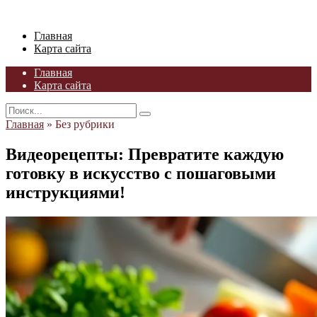
Skip
to
Главная
content
Карта сайта
Главная
Карта сайта
Search
for:
Главная
»
Без рубрики
Видеорецепты: Превратите каждую
готовку в искусство с пошаговыми
инструкциями!