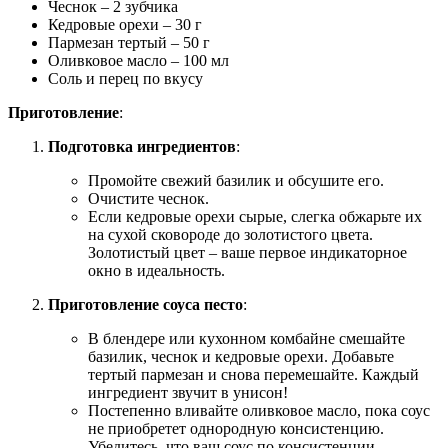
Чеснок – 2 зубчика
Кедровые орехи – 30 г
Пармезан тертый – 50 г
Оливковое масло – 100 мл
Соль и перец по вкусу
Приготовление
:
Подготовка ингредиентов
:
Промойте свежий базилик и обсушите его.
Очистите чеснок.
Если кедровые орехи сырые, слегка обжарьте их
на сухой сковороде до золотистого цвета.
Золотистый цвет – ваше первое индикаторное
окно в идеальность.
Приготовление соуса песто
:
В блендере или кухонном комбайне смешайте
базилик, чеснок и кедровые орехи. Добавьте
тертый пармезан и снова перемешайте. Каждый
ингредиент звучит в унисон!
Постепенно вливайте оливковое масло, пока соус
не приобретет однородную консистенцию.
Убедитесь, что ваш соус по консистенции