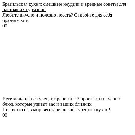
Бразильская кухня: смешные неудачи и вредные советы для
настоящих гурманов
Любите вкусно и полезно поесть? Откройте для себя
бразильские
0
0
Вегетарианские турецкие рецепты: 7 простых и вкусных
блюд, которые удивят вас и ваших близких
Погрузитесь в мир вегетарианской турецкой кухни!
0
0