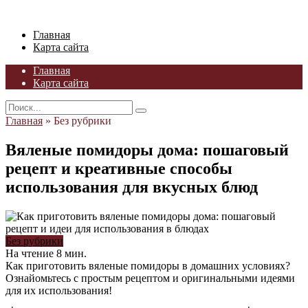
Skip
to
Главная
content
Карта сайта
Главная
Карта сайта
Search
for:
Главная
»
Без рубрики
Вяленые помидоры дома: пошаговый
рецепт и креативные способы
использования для вкусных блюд
Без рубрики
На чтение
8 мин.
Как приготовить вяленые помидоры в домашних условиях?
Ознайомьтесь с простым рецептом и оригинальными идеями
для их использования!