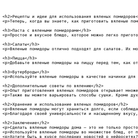
<h2>Рецепты и идеи для использования вяленых помидоров<
<p>Теперь, когда вы знаете, как приготовить вяленые пом
<h3>Паста с вялеными помидорами</h3>

<p>Простое и вкусное блюдо, которое можно легко пригото
<h3>Салаты</h3>

<p>Вяленые помидоры отлично подходят для салатов. Их мо
<h3>Пицца</h3>

<p>Добавьте вяленые помидоры на пиццу перед тем, как от
<h3>Бутерброды</h3>

<p>Используйте вяленые помидоры в качестве начинки для 
<h2>Дополнительные советы по вялению</h2>

<p>Опыт приготовления вяленых помидоров открывает множе
<p>Также вы можете варьировать способы сушки. Кроме дух
<h2>Хранение и использование вяленых помидоров</h2>

<p>Вяленые помидоры могут храниться долго, если соблюда
<p>Благодаря своей универсальности и насыщенному вкусу,
<h2>Заключение</h2>

<p>Сделать вяленые помидоры дома — это не только просто
<p>Используйте вяленые помидоры во множестве блюд, от п
<p>Хотите быть в курсе последних новостей о нейросетях?