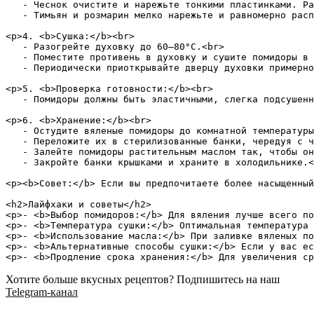
   - Чеснок очистите и нарежьте тонкими пластинками. Ра
   - Тимьян и розмарин мелко нарежьте и равномерно расп
<p>4. <b>Сушка:</b><br>

   - Разогрейте духовку до 60–80°C.<br>

   - Поместите противень в духовку и сушите помидоры в 
   - Периодически приоткрывайте дверцу духовки примерно
<p>5. <b>Проверка готовности:</b><br>

   - Помидоры должны быть эластичными, слегка подсушенн
<p>6. <b>Хранение:</b><br>

   - Остудите вяленые помидоры до комнатной температуры
   - Переложите их в стерилизованные банки, чередуя с ч
   - Залейте помидоры растительным маслом так, чтобы он
   - Закройте банки крышками и храните в холодильнике.<
<p><b>Совет:</b> Если вы предпочитаете более насыщенный
<h2>Лайфхаки и советы</h2>

<p>- <b>Выбор помидоров:</b> Для вяления лучше всего по
<p>- <b>Температура сушки:</b> Оптимальная температура 
<p>- <b>Использование масла:</b> При заливке вяленых по
<p>- <b>Альтернативные способы сушки:</b> Если у вас ес
Хотите больше вкусных рецептов? Подпишитесь на наш
Telegram-канал