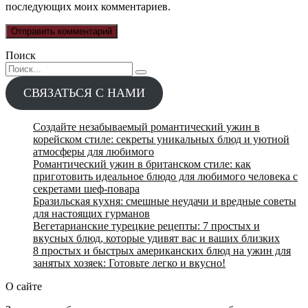
последующих моих комментариев.
Поиск
Search
for:
СВЯЗАТЬСЯ С НАМИ
Создайте незабываемый романтический ужин в
корейском стиле: секреты уникальных блюд и уютной
атмосферы для любимого
Романтический ужин в британском стиле: как
приготовить идеальное блюдо для любимого человека с
секретами шеф-повара
Бразильская кухня: смешные неудачи и вредные советы
для настоящих гурманов
Вегетарианские турецкие рецепты: 7 простых и
вкусных блюд, которые удивят вас и ваших близких
8 простых и быстрых американских блюд на ужин для
занятых хозяек: Готовьте легко и вкусно!
О сайте