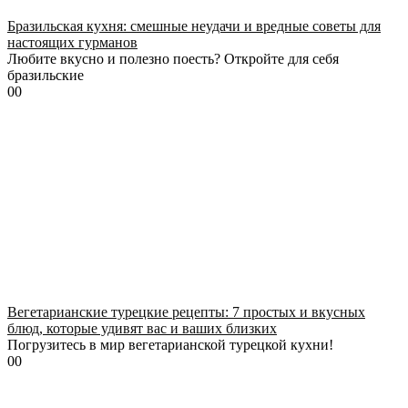
Бразильская кухня: смешные неудачи и вредные советы для
настоящих гурманов
Любите вкусно и полезно поесть? Откройте для себя
бразильские
0
0
Вегетарианские турецкие рецепты: 7 простых и вкусных
блюд, которые удивят вас и ваших близких
Погрузитесь в мир вегетарианской турецкой кухни!
0
0