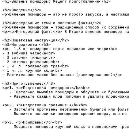
<h1>Вяленые помидоры: Рецепт приготовления</h1>

<h2>Введение</h2>

<p>Вяленые помидоры — это не просто закуска, а настоящи
<h2>Исследование темы и полезные факты</h2>

<p>Вяление помидоров — традиционный способ их сохранени
<p><b>Интересный факт:</b> В Италии вяленые помидоры ча
<h2>Пошаговая инструкция</h2>

<h3>Ингредиенты:</h3>

<p>- 1,5 кг помидоров сорта «сливка» или черри<br>

- 3 зубчика чеснока<br>

- 3 веточки тимьяна<br>

- 2 веточки розмарина<br>

- 1 ч. л. прованских трав<br>

- 1 ч. л. крупной соли<br>

- Растительное масло без запаха (рафинированное)</p>

<h3>Приготовление:</h3>

<p>1. <b>Подготовка помидоров:</b><br>

   - Тщательно вымойте помидоры и обсушите их бумажными
   - Разрежьте каждый плод пополам и удалите плодоножки
<p>2. <b>Подготовка противня:</b><br>

   - Застелите противень пергаментной бумагой или фольг
   - Выложите половинки помидоров срезом вверх, плотно 
<p>3. <b>Приправы:</b><br>

   - Посыпьте помидоры крупной солью и прованскими трав