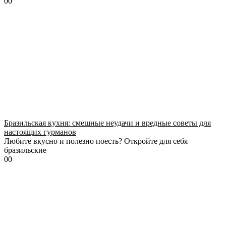
0
0
Бразильская кухня: смешные неудачи и вредные советы для
настоящих гурманов
Любите вкусно и полезно поесть? Откройте для себя
бразильские
0
0