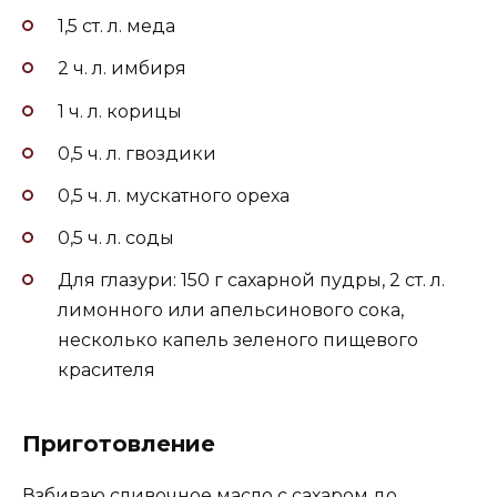
1,5 ст. л. меда
2 ч. л. имбиря
1 ч. л. корицы
0,5 ч. л. гвоздики
0,5 ч. л. мускатного ореха
0,5 ч. л. соды
Для глазури: 150 г сахарной пудры, 2 ст. л.
лимонного или апельсинового сока,
несколько капель зеленого пищевого
красителя
Приготовление
Взбиваю сливочное масло с сахаром до